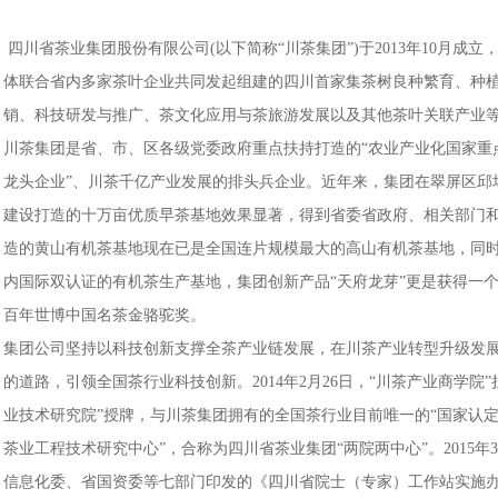
四川省茶业集团股份有限公司(以下简称“川茶集团”)于2013年10月成
体联合省内多家茶叶企业共同发起组建的四川首家集茶树良种繁育、种
销、科技研发与推广、茶文化应用与茶旅游发展以及其他茶叶关联产业
川茶集团是省、市、区各级党委政府重点扶持打造的“农业产业化国家重
龙头企业”、川茶千亿产业发展的排头兵企业。近年来，集团在翠屏区邱
建设打造的十万亩优质早茶基地效果显著，得到省委省政府、相关部门
造的黄山有机茶基地现在已是全国连片规模最大的高山有机茶基地，同
内国际双认证的有机茶生产基地，集团创新产品“天府龙芽”更是获得一
百年世博中国名茶金骆驼奖。
集团公司坚持以科技创新支撑全茶产业链发展，在川茶产业转型升级发
的道路，引领全国茶行业科技创新。2014年2月26日，“川茶产业商学院”挂
业技术研究院”授牌，与川茶集团拥有的全国茶行业目前唯一的“国家认定
茶业工程技术研究中心”，合称为四川省茶业集团“两院两中心”。2015
信息化委、省国资委等七部门印发的《四川省院士（专家）工作站实施