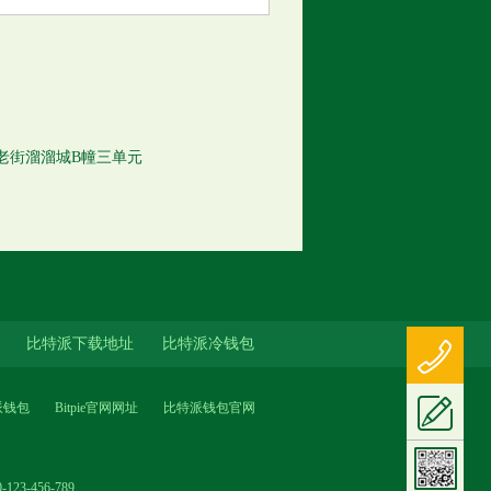
定老街溜溜城B幢三单元
比特派下载地址
比特派冷钱包
+86-0
派钱包
Bitpie官网网址
比特派钱包官网
-456-789