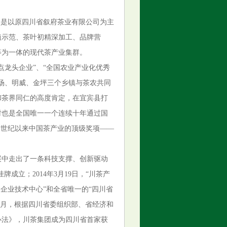
立，是以原四川省叙府茶业有限公司为主
植示范、茶叶初精深加工、品牌营
等为一体的现代茶产业集群。
点龙头企业”、“全国农业产业化优秀
场、明威、金坪三个乡镇与茶农共同
和茶界同仁的高度肯定，在宜宾县打
时也是全国唯一一个连续十年通过国
个世纪以来中国茶产业的顶级奖项——
展中走出了一条科技支撑、创新驱动
牌成立；2014年3月19日，“川茶产
企业技术中心”和全省唯一的“四川省
年3月，根据四川省委组织部、省经济和
办法》，川茶集团成为四川省首家获