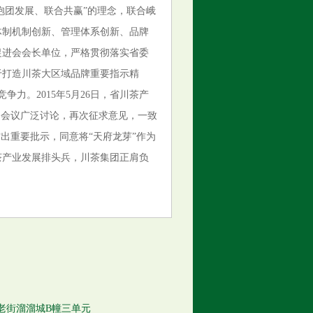
抱团发展、联合共赢”的理念，联合峨
体制机制创新、管理体系创新、品牌
促进会会长单位，严格贯彻落实省委
于打造川茶大区域品牌重要指示精
力。2015年5月26日，省川茶产
，会议广泛讨论，再次征求意见，一致
作出重要批示，同意将“天府龙芽”作为
茶产业发展排头兵，川茶集团正肩负
定老街溜溜城B幢三单元