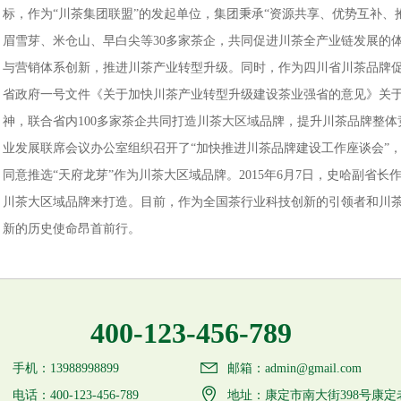
标，作为“川茶集团联盟”的发起单位，集团秉承“资源共享、优势互补、
眉雪芽、米仓山、早白尖等30多家茶企，共同促进川茶全产业链发展的
与营销体系创新，推进川茶产业转型升级。同时，作为四川省川茶品牌
省政府一号文件《关于加快川茶产业转型升级建设茶业强省的意见》关
神，联合省内100多家茶企共同打造川茶大区域品牌，提升川茶品牌整体竞争
业发展联席会议办公室组织召开了“加快推进川茶品牌建设工作座谈会”
同意推选“天府龙芽”作为川茶大区域品牌。2015年6月7日，史哈副省长
川茶大区域品牌来打造。目前，作为全国茶行业科技创新的引领者和川
新的历史使命昂首前行。
400-123-456-789
手机：13988998899
邮箱：
admin@gmail.com
电话：400-123-456-789
地址：康定市南大街398号康