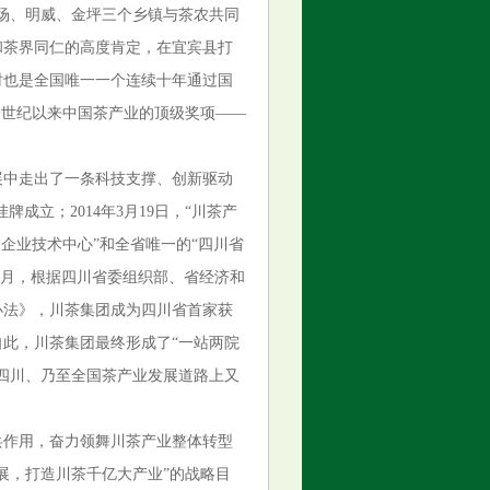
场、明威、金坪三个乡镇与茶农共同
和茶界同仁的高度肯定，在宜宾县打
时也是全国唯一一个连续十年通过国
个世纪以来中国茶产业的顶级奖项——
展中走出了一条科技支撑、创新驱动
牌成立；2014年3月19日，“川茶产
企业技术中心”和全省唯一的“四川省
年3月，根据四川省委组织部、省经济和
办法》，川茶集团成为四川省首家获
此，川茶集团最终形成了“一站两院
四川、乃至全国茶产业发展道路上又
兵作用，奋力领舞川茶产业整体转型
发展，打造川茶千亿大产业”的战略目