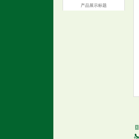
产品展示标题
产品展示标题
产品展示标题