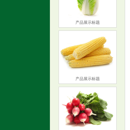
产品展示标题
产品展示标题