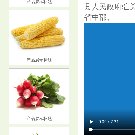
县人民政府驻
省中部。
产品展示标题
产品展示标题