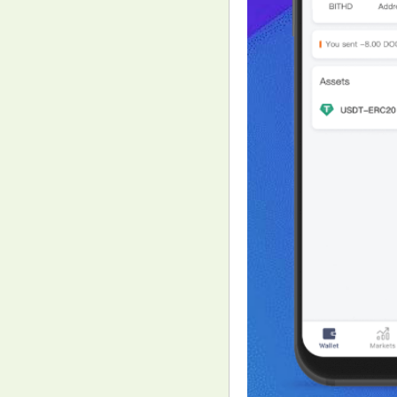
产品展示标题
产品展示标题