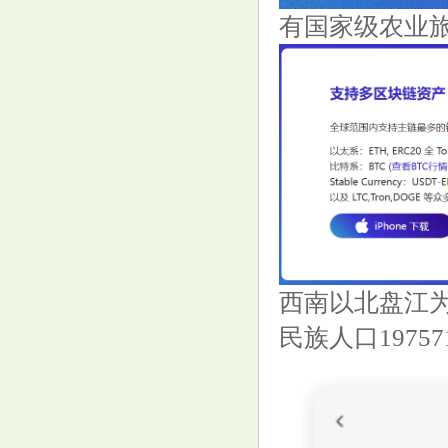
产品展示标题
有国家级农业
产品展示标题
西南以北盘江
民族人口1975