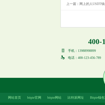
上一篇：
网上的人USDT
400-
手机：13988998899
电话：400-123-456-789
网站首页
bitpie官网
bitpie网站
比特派网址
Bitpie钱